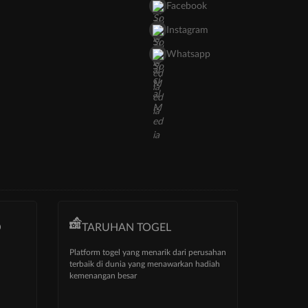
Facebook
Instagram
Whatsapp
O
TARUHAN TOGEL
Platform togel yang menarik dari perusahan
terbaik di dunia yang menawarkan hadiah
kemenangan besar