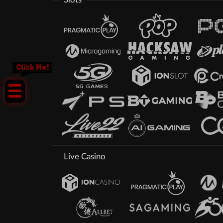
Click Me!
Live Casino