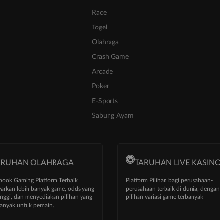
Race
Togel
Olahraga
Crash Game
Arcade
Poker
E-Sports
Sabung Ayam
ARUHAN OLAHRAGA
TARUHAN LIVE KASIN
book Gaming Platform Terbaik
Platform Pilihan bagi perusahaan-
rkan lebih banyak game, odds yang
perusahaan terbaik di dunia, dengan
tinggi, dan menyediakan pilihan yang
pilihan variasi game terbanyak
banyak untuk pemain.