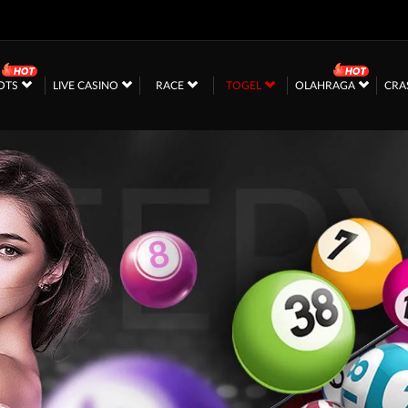
OTS
LIVE CASINO
RACE
TOGEL
OLAHRAGA
CRA