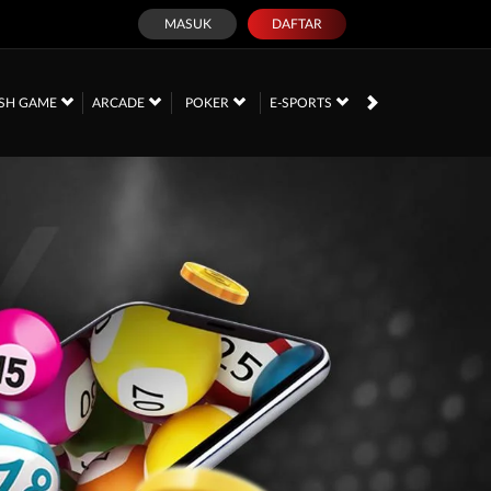
MASUK
DAFTAR
SH GAME
ARCADE
POKER
E-SPORTS
SABUNG AYAM