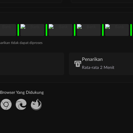
arikan tidak dapat diproses
Penarikan
Rata-rata 2 Menit
Browser Yang Didukung