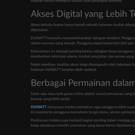
nyaman dilihat meskipun ukuran layar perangkat berbeda.
Akses Digital yang Lebih 
Akses terbuka bukan hanya berarti sebuah halaman mudah dikunju
ditemukan.
DUNIA77 berusaha menyederhanakan tahapan tersebut. Pengguna 
dalam susunan yang terarah. Pengguna dapat berpindah dari satu k
Kemudahan ini menjadi penting karena sebagian besar pengguna
memberikan informasi utama, tombol yang jelas, dan proses yan
Meski demikian, kualitas akses tetap dipengaruhi oleh beberapa fa
halaman DUNIA77 berjalan lebih optimal.
Berbagai Permainan dalam
Salah satu daya tarik game online adalah variasi permainan yang 
konsep yang lebih santai.
DUNIA77
menyusun koleksi permainan agar pengguna lebih mudah
ini membantu pengguna memahami fungsi menu, aturan permainan, 
Pembaruan koleksi juga menjadi bagian penting dalam menjaga 
tetap sebaiknya memilih permainan yang benar-benar dipahami da