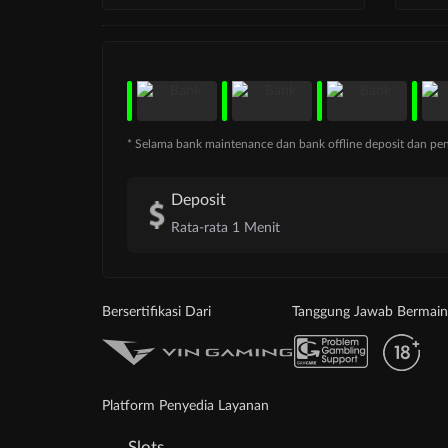
* Selama bank maintenance dan bank offline deposit dan pen
Deposit
Rata-rata 1 Menit
Bersertifikasi Dari
Tanggung Jawab Bermain
Platform Penyedia Layanan
Slots