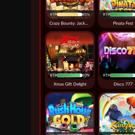
RTP
85%
RTP
Crazy Bounty: Jackpot
Pinata Fest
RTP
93%
RTP
Xmas Gift Delight
Disco 777