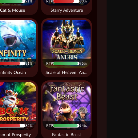
91%
RTP
80%
Cat & Mouse
Starry Adventure
81%
RTP
95%
Infinity Ocean
Scale of Heaven: Anubis
82%
RTP
94%
m of Prosperity
Fantastic Beast