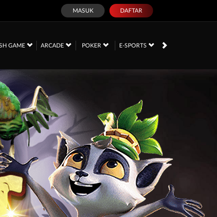
MASUK
DAFTAR
SH GAME
ARCADE
POKER
E-SPORTS
SABUNG AYAM