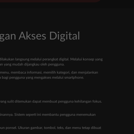
an Akses Digital
akukan langsung melalui perangkat digital. Melalui konsep yang
nan yang mudah dijangkau oleh pengguna.
menu, membaca informasi, memilih kategori, dan menjalankan
nya bagi pengguna yang mengakses melalui smartphone.
yang sulit ditemukan dapat membuat pengguna kehilangan fokus.
rmainannya. Sistem seperti ini membantu pengguna menemukan
pun ponsel. Ukuran gambar, tombol, teks, dan menu tetap dibuat