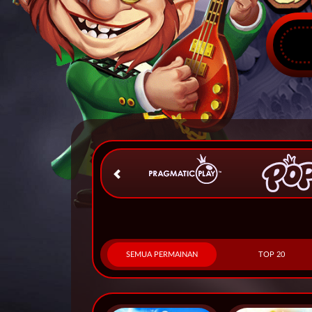
SEMUA PERMAINAN
TOP 20