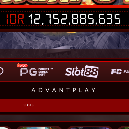
IDR
12,752,888,814
ADVANTPLAY
SLOTS