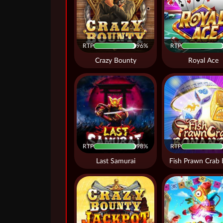
RTP
96%
RTP
Crazy Bounty
Royal Ace
RTP
98%
RTP
Last Samurai