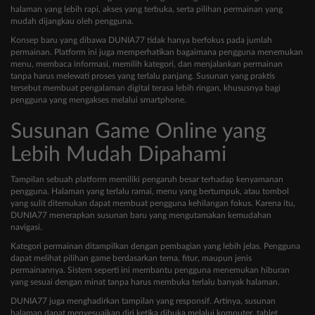
halaman yang lebih rapi, akses yang terbuka, serta pilihan permainan yang
mudah dijangkau oleh pengguna.
Konsep baru yang dibawa DUNIA77 tidak hanya berfokus pada jumlah
permainan. Platform ini juga memperhatikan bagaimana pengguna menemukan
menu, membaca informasi, memilih kategori, dan menjalankan permainan
tanpa harus melewati proses yang terlalu panjang. Susunan yang praktis
tersebut membuat pengalaman digital terasa lebih ringan, khususnya bagi
pengguna yang mengakses melalui smartphone.
Susunan Game Online yang
Lebih Mudah Dipahami
Tampilan sebuah platform memiliki pengaruh besar terhadap kenyamanan
pengguna. Halaman yang terlalu ramai, menu yang bertumpuk, atau tombol
yang sulit ditemukan dapat membuat pengguna kehilangan fokus. Karena itu,
DUNIA77 menerapkan susunan baru yang mengutamakan kemudahan
navigasi.
Kategori permainan ditampilkan dengan pembagian yang lebih jelas. Pengguna
dapat melihat pilihan game berdasarkan tema, fitur, maupun jenis
permainannya. Sistem seperti ini membantu pengguna menemukan hiburan
yang sesuai dengan minat tanpa harus membuka terlalu banyak halaman.
DUNIA77 juga menghadirkan tampilan yang responsif. Artinya, susunan
halaman dapat menyesuaikan diri ketika dibuka melalui komputer, tablet,