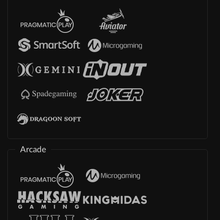
Arcade