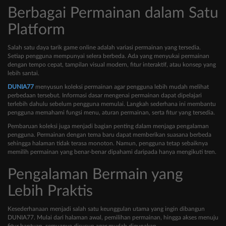
Berbagai Permainan dalam Satu
Platform
Salah satu daya tarik game online adalah variasi permainan yang tersedia.
Setiap pengguna mempunyai selera berbeda. Ada yang menyukai permainan
dengan tempo cepat, tampilan visual modern, fitur interaktif, atau konsep yang
lebih santai.
DUNIA77
menyusun koleksi permainan agar pengguna lebih mudah melihat
perbedaan tersebut. Informasi dasar mengenai permainan dapat dipelajari
terlebih dahulu sebelum pengguna memulai. Langkah sederhana ini membantu
pengguna memahami fungsi menu, aturan permainan, serta fitur yang tersedia.
Pembaruan koleksi juga menjadi bagian penting dalam menjaga pengalaman
pengguna. Permainan dengan tema baru dapat memberikan suasana berbeda
sehingga halaman tidak terasa monoton. Namun, pengguna tetap sebaiknya
memilih permainan yang benar-benar dipahami daripada hanya mengikuti tren.
Pengalaman Bermain yang
Lebih Praktis
Kesederhanaan menjadi salah satu keunggulan utama yang ingin dibangun
DUNIA77. Mulai dari halaman awal, pemilihan permainan, hingga akses menuju
fitur bantuan, semuanya disusun agar mudah digunakan.