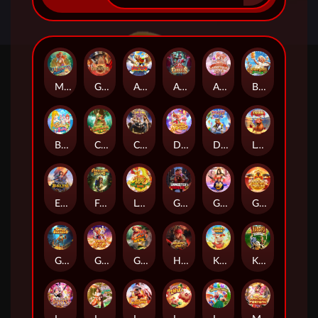
Mermaid's Treasure
Gladiators
Adventures Of Caramelo
Amazing Circus
Aphrodite - Goddess of Love
Bierfest Delight
Bikini Babes
Chasing Leprechaun Coins
Countdown to Fortune
Dragon Wonder
Ducky Spin
Legendary El Toro
Empress of the Black Seas
Forbidden Island
Longevity dragon(Fulong)
Gangster's Paradise
Gates Of Kunlun
God of Fortune
Gold Seekers
Golden Gallop
Golden Hatch
Heavenly Sage
Kawaii Neko
Kung Fu Warrior