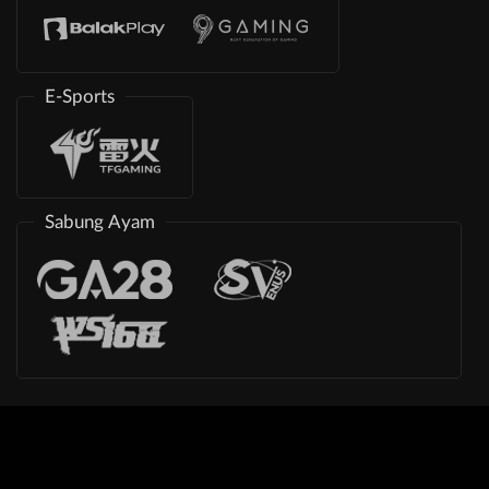
E-Sports
Sabung Ayam