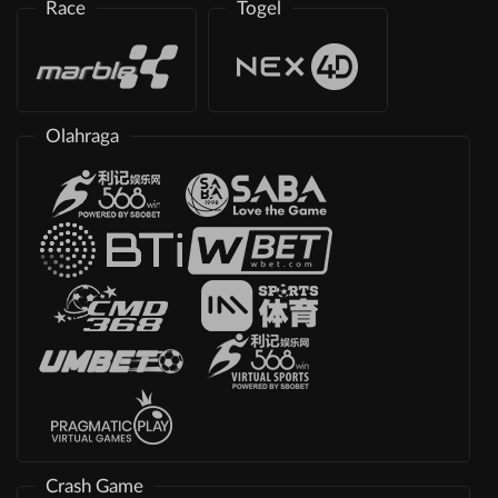
Race
Togel
Olahraga
Crash Game