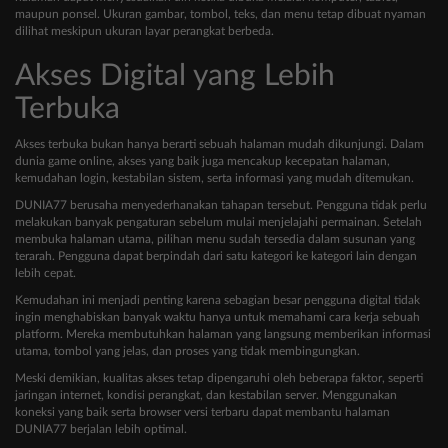
maupun ponsel. Ukuran gambar, tombol, teks, dan menu tetap dibuat nyaman
dilihat meskipun ukuran layar perangkat berbeda.
Akses Digital yang Lebih
Terbuka
Akses terbuka bukan hanya berarti sebuah halaman mudah dikunjungi. Dalam
dunia game online, akses yang baik juga mencakup kecepatan halaman,
kemudahan login, kestabilan sistem, serta informasi yang mudah ditemukan.
DUNIA77 berusaha menyederhanakan tahapan tersebut. Pengguna tidak perlu
melakukan banyak pengaturan sebelum mulai menjelajahi permainan. Setelah
membuka halaman utama, pilihan menu sudah tersedia dalam susunan yang
terarah. Pengguna dapat berpindah dari satu kategori ke kategori lain dengan
lebih cepat.
Kemudahan ini menjadi penting karena sebagian besar pengguna digital tidak
ingin menghabiskan banyak waktu hanya untuk memahami cara kerja sebuah
platform. Mereka membutuhkan halaman yang langsung memberikan informasi
utama, tombol yang jelas, dan proses yang tidak membingungkan.
Meski demikian, kualitas akses tetap dipengaruhi oleh beberapa faktor, seperti
jaringan internet, kondisi perangkat, dan kestabilan server. Menggunakan
koneksi yang baik serta browser versi terbaru dapat membantu halaman
DUNIA77 berjalan lebih optimal.