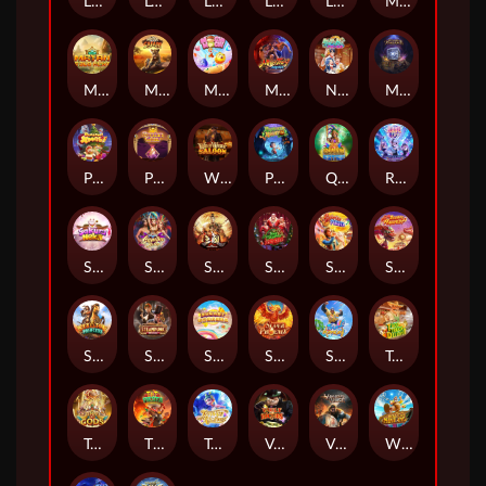
Las Vegas Party
Legend of the White and Green Snake
Lion Dance Fortune
Lucky Zhu
Lulu's Enchanted Forest
Mahjong Fortune
Mayan Gold Hunt
Mega Wild Safari
Mochi Mochi
Muay Thai Arena
Nomikai Fever
Mysteries of Pandora
Pawsome Xmas
Persian Gems
Wild West Saloon
Pumpkin Night
Queen of Aztec
Rave On
Sakura Neko
Samba Fiesta
SanGuo - The Brotherhood
Sexy Christmas Sirens
Spirits Fiesta
Spring Harvest
Stallion Princess
Steampunk Reloaded
Surgary bonanza
Super Phoenix
Surf Monkey
Taco Truck Delight
Temple of Gods
TNT Fiesta
Tower of Riches
Vault of Riches
Viking Valor
Wild Fish Hunter