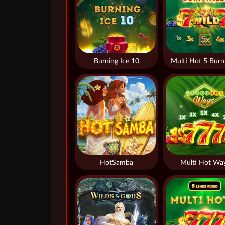
Burning Ice 10
HotSamba
Multi Hot Wa