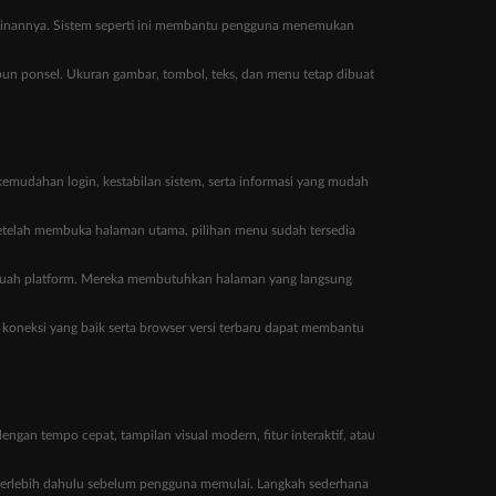
rmainannya. Sistem seperti ini membantu pengguna menemukan
pun ponsel. Ukuran gambar, tombol, teks, dan menu tetap dibuat
mudahan login, kestabilan sistem, serta informasi yang mudah
etelah membuka halaman utama, pilihan menu sudah tersedia
sebuah platform. Mereka membutuhkan halaman yang langsung
an koneksi yang baik serta browser versi terbaru dapat membantu
gan tempo cepat, tampilan visual modern, fitur interaktif, atau
 terlebih dahulu sebelum pengguna memulai. Langkah sederhana