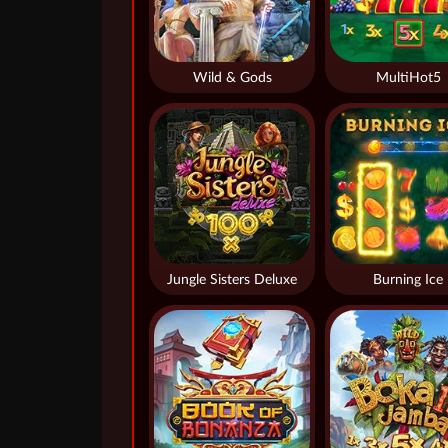
Wild & Gods
MultiHot5
Jungle Sisters Deluxe
Burning Ice