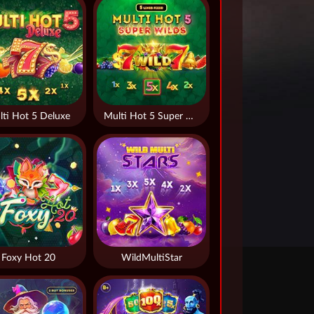
ti Hot 5 Deluxe
Multi Hot 5 Super Wilds
Foxy Hot 20
WildMultiStar