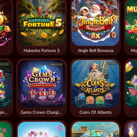
Habesha Fortune 5
Jingle Bell Bonanza
Mul
Multi Fruits Charging Wilds
Gems Crown Charging Wilds
Coins Of Atlantis