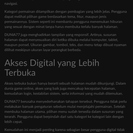
navigasi.
Kategori permainan ditampilkan dengan pembagian yang lebih jelas. Pengguna
dapat melihat pilihan game berdasarkan tema, fitur, maupun jenis
permainannya. Sistem seperti ini membantu pengguna menemukan hiburan
yang sesuai dengan minat tanpa harus membuka terlalu banyak halaman.
DUNIA77 juga menghadirkan tampilan yang responsif. Artinya, susunan
halaman dapat menyesuaikan diri ketika dibuka melalui komputer, tablet,
maupun ponsel. Ukuran gambar, tombol, teks, dan menu tetap dibuat nyaman
dilihat meskipun ukuran layar perangkat berbeda.
Akses Digital yang Lebih
Terbuka
Akses terbuka bukan hanya berarti sebuah halaman mudah dikunjungi. Dalam
dunia game online, akses yang baik juga mencakup kecepatan halaman,
kemudahan login, kestabilan sistem, serta informasi yang mudah ditemukan.
DUNIA77 berusaha menyederhanakan tahapan tersebut. Pengguna tidak perlu
melakukan banyak pengaturan sebelum mulai menjelajahi permainan. Setelah
membuka halaman utama, pilihan menu sudah tersedia dalam susunan yang
terarah. Pengguna dapat berpindah dari satu kategori ke kategori lain dengan
lebih cepat.
Kemudahan ini menjadi penting karena sebagian besar pengguna digital tidak