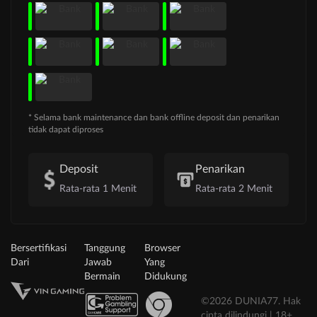
* Selama bank maintenance dan bank offline deposit dan penarikan
tidak dapat diproses
Deposit
Penarikan
Rata-rata 1 Menit
Rata-rata 2 Menit
Bersertifikasi
Tanggung
Browser
Dari
Jawab
Yang
Bermain
Didukung
©2026 DUNIA77. Hak
cipta dilindungi | 18+