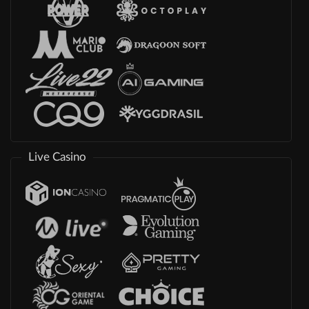
Live Casino