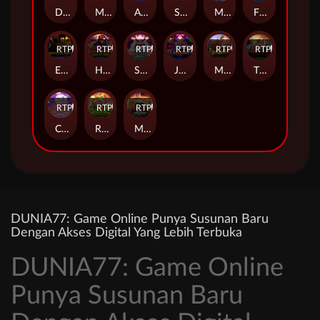
Dragon Wish
Money Mouse
Adventure Iceland
Santa Wild Drop
Moji Mania
Fiery Sevens Exclusive
RTP
91%
RTP
92%
RTP
80%
RTP
93%
RTP
91%
RTP
90%
Emperor Gate
Halloween Vacation
Sweet Bakery
Jokers Treasure
Mr Chu Tycoon
Tiger Warrior
RTP
84%
RTP
87%
RTP
82%
Candy Candy
Rich Caishen
Muay Thai Fighter
DUNIA77: Game Online Punya Susunan Baru
Dengan Akses Digital Yang Lebih Terbuka
DUNIA77: Game Online
Punya Susunan Baru