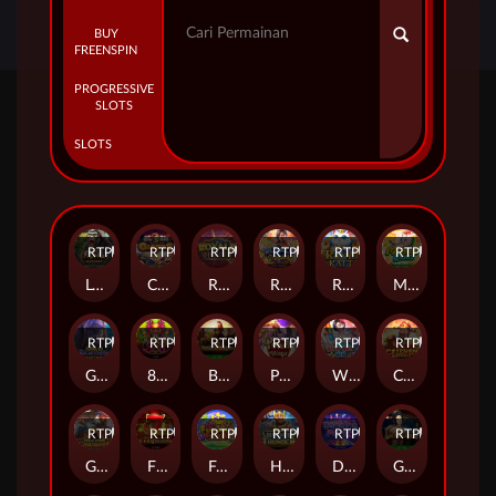
BUY
FREENSPIN
PROGRESSIVE
SLOTS
SLOTS
RTP
96%
RTP
97%
RTP
97%
RTP
97%
RTP
96%
RTP
95%
Legacy of Kong Maxways
Clash of the Giants
Royale House
Royale Vegas
Royal Katt
Mahjong Riches
RTP
97%
RTP
96%
RTP
98%
RTP
95%
RTP
98%
RTP
97%
Gold Panther Maxways
888
Brothers kingdom
Poker Ways
Wild Wet Win
Caishen
RTP
96%
RTP
98%
RTP
98%
RTP
95%
RTP
95%
RTP
97%
Gold Rush Cowboys
Fiery Sevens
Farmland Frenzy Maxways
Hammer of Thunder
Dancing Fever
Golden Lotus SE