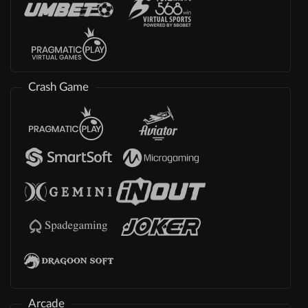
Crash Game
Arcade