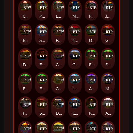
RTP
86%
RTP
80%
RTP
89%
RTP
97%
RTP
91%
RTP
95%
Christmas Tree of Wonders
Pharaoh Gates
Lucky Horse
Mayan Gems
Ping Pong Panda
Juicy Market
RTP
94%
RTP
88%
RTP
94%
RTP
92%
RTP
87%
RTP
82%
Baby Cai Shen
Sugar Party
Princess Wang
168 Fortunes
Double Fortune
Golden Chicken
RTP
95%
RTP
83%
RTP
81%
RTP
81%
RTP
87%
RTP
90%
Dragon Gold
FaFaFa
Golden Monkey
Golden Whale
Fiery Sevens Hot 5
Fiery Sevens Hot 20
RTP
80%
RTP
95%
RTP
89%
RTP
84%
RTP
91%
RTP
91%
Fiery Sevens Hot 50
Fiery Sevens Hot 100
Golden Pixiu
Lucky Twin Sea
Alchemy Quest Level Up
Magic Kitty
RTP
90%
RTP
84%
RTP
81%
RTP
83%
RTP
89%
RTP
85%
First Love
5 Fortune
Double Flame
Christmas Miracles
King Pharaoh
Alchemy Quest Jackpot
RTP
80%
RTP
85%
RTP
95%
RTP
94%
RTP
89%
RTP
84%